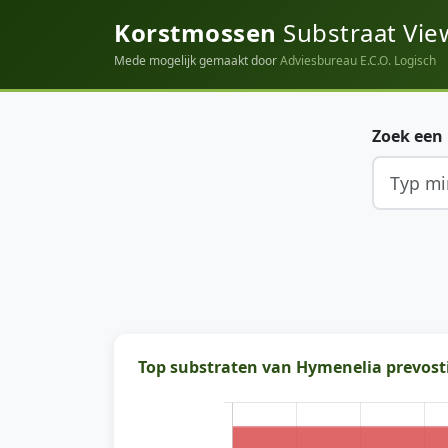
Korstmossen
Substraat Vie
Mede mogelijk gemaakt door
Adviesbureau E.C.O. Logisch
Zoek een
Top substraten van Hymenelia prevosti